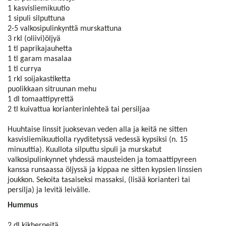
1 kasvisliemikuutio
1 sipuli silputtuna
2-5 valkosipulinkynttä murskattuna
3 rkl (oliivi)öljyä
1 tl paprikajauhetta
1 tl garam masalaa
1 tl currya
1 rkl soijakastiketta
puolikkaan sitruunan mehu
1 dl tomaattipyrettä
2 tl kuivattua korianterinlehteä tai persiljaa
Huuhtaise linssit juoksevan veden alla ja keitä ne sitten
kasvisliemikuutiolla ryyditetyssä vedessä kypsiksi (n. 15
minuuttia). Kuullota silputtu sipuli ja murskatut
valkosipulinkynnet yhdessä mausteiden ja tomaattipyreen
kanssa runsaassa öljyssä ja kippaa ne sitten kypsien linssien
joukkon. Sekoita tasaiseksi massaksi, (lisää korianteri tai
persilja) ja levitä leivälle.
Hummus
2 dl kikherneitä