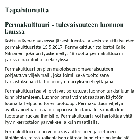
Tapahtunutta
Permakulttuuri - tulevaisuuteen luonnon
kanssa
Kohtuus Kymenlaaksossa järjesti luento- ja keskustelutilaisuuden
permakulttuurista 15.5.2017. Permakulttuurista kertoi Kalle
Nikkanen, joka on työskennellyt 18 vuotta permakulttuurin
parissa maatiloilla ja ekokylissä.
Permakulttuuri on pienimuotoiseen omavaraisuuteen
pohjautuva viljelymalli, joka toimii sekä tuottoisana
harrastuksena että luonnonymmärryksen eheyttäjänä.
Permakulttuurissa viljelytavat perustuvat luonnon tarkkailuun ja
kunnioittamiseen. Luonnon omat voimat saadaan käyttöön
luomalla helppohoitonen biotooppi. Permakulttuuriviljelyn
avulla annetaan tilaa monipuoliselle elämälle, samalla kun
tuotetaan ruokaa ihmisille. Permakulttuuria voi harjoittaa yhtä
hyvin kerrostalon parvekkeella kuin maatilalla.
Permakulttuurilla on voimakas aatteellinen ja eettinen
lähtökohta, missä kaikenlaisen elämän kunnioitus on keskeistä.