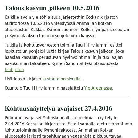
Talous kasvun jälkeen 10.5.2016
Kaikille avoin yleisötilaisuus järjestettiin Kotkan kirjaston
auditoriossa 10.5.2016 yhteistyössä Animalian Kotkan
alueosaston, Kakkois-Kymen Luonnon, Kotkan ympäristöseuran
ja Kymenlaakson luonnonsuojelupiirin kanssa.
Tutkija ja Kohtuusverkoston toimija Tuuli Hirvilammi esitteli
keskustelun pohjaksi uutta kirjaa Talous kasvun jälkeen, joka
haastaa kasvuun perustuvan hyvinvointimallin ja tuo laajan
näkökulman talouteen. Kymen Sanomat teki tilaisuudesta
lehtijutun
.
Lisätietoja kirjasta
kustantajan sivuilla
.
Kuuntele Tuuli Hirvilammin haastattelu
Yle Areenassa
.
Kohtuusnäyttelyn avajaiset 27.4.2016
Pidimme avajaiset Yhteiskunnallisia unelmia -näyttelylle
27.4.2016 Karhulan kirjastossa. Se oli samalla aloitustapahtuma
kohtuustoiminnalle Kymenlaaksossa. Animalian Kotkan
alueosasto järjesti tapahtumaan vegaanista pikkupurtavaa.