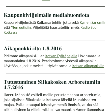
Kaupunkiviljelmälle mediahuomiota
Kaupunkiviljelmästä Kotkassa tehtiin juttu sekä
Kymen Sanomiin
että
Ylen uutisiin
. Viljelijöitä haastateltiin myös
Radio Suomi
Kotkassa
.
Aikapankki-ilta 1.8.2016
Pidimme aikapankki-illan
Kotkan Pyöräpajalla
Hovinsaarella
maanantaina 1.8.2016. Perehdyimme yhdessä aikapankin
käyttöön ja jotkut meistä liittyivät samalla
Kotkan aikapankkiin
.
Tutustuminen Siikakosken Arboretumiin
4.7.2016
Hannu Männistö esitteli meille perustamaansa arboretumia,
joka sijaitsee Siikakoskella Kotkassa lähellä Munkkisaaren
majaa. Paikalle saapui toistakymmentä ihmistä, vaikka sää
olikin pilvinen ja viileä, mikä oli varmaankin Kymen Sanomissa