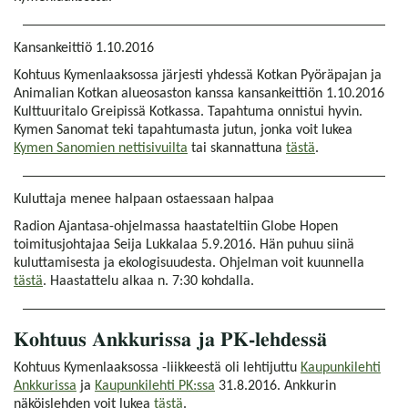
Kansankeittiö 1.10.2016
Kohtuus Kymenlaaksossa järjesti yhdessä Kotkan Pyöräpajan ja
Animalian Kotkan alueosaston kanssa kansankeittiön 1.10.2016
Kulttuuritalo Greipissä Kotkassa. Tapahtuma onnistui hyvin.
Kymen Sanomat teki tapahtumasta jutun, jonka voit lukea
Kymen Sanomien nettisivuilta
tai skannattuna
tästä
.
Kuluttaja menee halpaan ostaessaan halpaa
Radion Ajantasa-ohjelmassa haastateltiin Globe Hopen
toimitusjohtajaa Seija Lukkalaa 5.9.2016. Hän puhuu siinä
kuluttamisesta ja ekologisuudesta. Ohjelman voit kuunnella
tästä
. Haastattelu alkaa n. 7:30 kohdalla.
Kohtuus Ankkurissa ja PK-lehdessä
Kohtuus Kymenlaaksossa -liikkeestä oli lehtijuttu
Kaupunkilehti
Ankkurissa
ja
Kaupunkilehti PK:ssa
31.8.2016. Ankkurin
näköislehden voit lukea
tästä
.