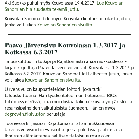
Aki Suokko puhui myös Kouvolassa 19.4.2017.
Lue Kouvolan
Sanomien tilaisuudesta tekemä juttu
.
Kouvolan Sanomat teki myös Kouvolan kohtuusporukasta jutun,
jonka voit lukea
Kouvolan Sanomien sivuilta
.
Paavo Järvensivu Kouvolassa 1.3.2017 ja
Kotkassa 6.3.2017
Talouskulttuurin tutkija ja Rajattomasti rahaa niukkuudessa -
kirjan kirjoittaja Paavo Järvensivu vieraili Kouvolassa 1.3.2017 ja
Kotkassa 6.3.2017. Kouvolan Sanomat teki aiheesta jutun, jonka
voit lukea
Kouvolan Sanomien sivuilta
.
Järvensivu on kauppatieteiden tohtori, joka tutkii
talouskulttuuria. Hän työskentelee monitieteisessä BIOS-
tutkimusyksikössä, joka muodostaa kokonaiskuvaa ympäristö- ja
resurssipaineiden vaikutuksista Suomeen. Hän on myös
degrowth.fi-sivuston
perustaja.
Tuoreessa kirjassaan Rajattomasti rahaa niukkuudessa
Järvensivu visioi tulevaisuutta, jossa poliittisia päätöksiä ja
ihmisten elämäntapaa hallitsee tietoisuus resurssien