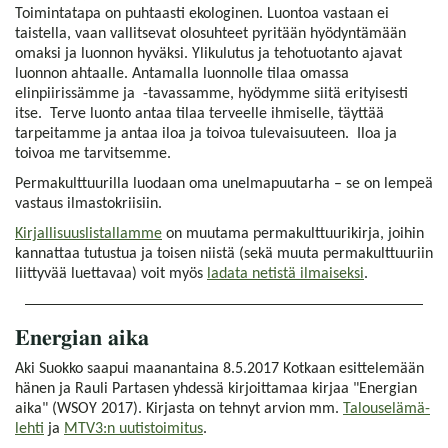
Toimintatapa on puhtaasti ekologinen. Luontoa vastaan ei
taistella, vaan vallitsevat olosuhteet pyritään hyödyntämään
omaksi ja luonnon hyväksi. Ylikulutus ja tehotuotanto ajavat
luonnon ahtaalle. Antamalla luonnolle tilaa omassa
elinpiirissämme ja -tavassamme, hyödymme siitä erityisesti
itse. Terve luonto antaa tilaa terveelle ihmiselle, täyttää
tarpeitamme ja antaa iloa ja toivoa tulevaisuuteen. Iloa ja
toivoa me tarvitsemme.
Permakulttuurilla luodaan oma unelmapuutarha – se on lempeä
vastaus ilmastokriisiin.
Kirjallisuuslistallamme
on muutama permakulttuurikirja, joihin
kannattaa tutustua ja toisen niistä (sekä muuta permakulttuuriin
liittyvää luettavaa) voit myös
ladata netistä ilmaiseksi
.
Energian aika
Aki Suokko saapui maanantaina 8.5.2017 Kotkaan esittelemään
hänen ja Rauli Partasen yhdessä kirjoittamaa kirjaa "Energian
aika" (WSOY 2017). Kirjasta on tehnyt arvion mm.
Talouselämä-
lehti
ja
MTV3:n uutistoimitus
.