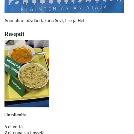
Animalian pöydän takana Suvi, Ilse ja Heli
Reseptit
Linssilevite
6 dl vettä
2 dl punaisia linssejä