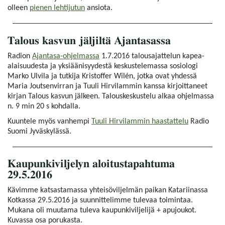
olleen
pienen lehtijutun
ansiota.
Talous kasvun jäljiltä Ajantasassa
Radion
Ajantasa-ohjelmassa
1.7.2016 talousajattelun kapea-
alaisuudesta ja yksiäänisyydestä keskustelemassa sosiologi
Marko Ulvila ja tutkija Kristoffer Wilén, jotka ovat yhdessä
Maria Joutsenvirran ja Tuuli Hirvilammin kanssa kirjoittaneet
kirjan Talous kasvun jälkeen. Talouskeskustelu alkaa ohjelmassa
n. 9 min 20 s kohdalla.
Kuuntele myös vanhempi
Tuuli Hirvilammin haastattelu
Radio
Suomi Jyväskylässä.
Kaupunkiviljelyn aloitustapahtuma
29.5.2016
Kävimme katsastamassa yhteisöviljelmän paikan Katariinassa
Kotkassa 29.5.2016 ja suunnittelimme tulevaa toimintaa.
Mukana oli muutama tuleva kaupunkiviljelijä + apujoukot.
Kuvassa osa porukasta.