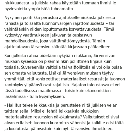
niukkuudesta ja julkista rahaa käytetään tuomaan ihmisille
hyvinvointia ympäristöä tuhoamatta.
Nykyinen politiikka perustuu ajatukselle niukasta julkisesta
rahasta ja toisaalta luonnonvarojen rajattomuudesta – tai
vähintäänkin niiden loputtomasta korvattavuudesta. Tämä
kytkeytyy vaatimukseen jatkuvan talouskasvun
mahdollisuudesta, jopa välttämättömyydestä. Tämän
ajattelutavan Järvensivu kääntää kirjassaan päälaelleen.
Kun julkista rahaa pidetään nykyään niukkana, Järvensivun
mukaan kyseessä on pikemminkin poliittinen linjaus kuin
tosiasia. Suvereenilla valtiolla tai valtioliitolla ei voi olla pulaa
sen omasta valuutasta. Lisäksi Järvensivun mukaan täytyy
ymmärtää, että konkreettiset materiaaliset resurssit ja luonnon
kantokyky ylipäänsä ovat rajallisia. Rajaton talouskasvu ei voi
tässä todellisessa maailmassa - toisin kuin ekonomistien
laskelmissa - tulla kysymykseen.
- Hallitus tekee leikkauksia ja perustelee niitä julkisen velan
taittamisella. Miksi ei tehdä leikkauksia niukkojen
materiaalisten resurssien näkökulmasta? Vaikutukset olisivat
aivan erilaiset: luonnon kuormitus vähenisi ja kaikille olisi töitä
ja koulutusta, päinvastoin kuin nyt, Järvensivu ihmettelee.