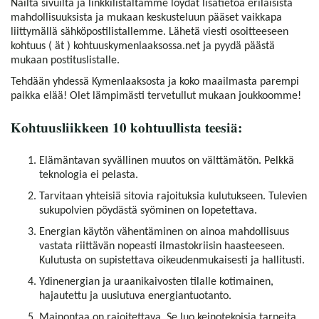
Näiltä sivuilta ja linkkilistaltamme löydät lisätietoa erilaisista
mahdollisuuksista ja mukaan keskusteluun pääset vaikkapa
liittymällä sähköpostilistallemme. Lähetä viesti osoitteeseen
kohtuus ( ät ) kohtuuskymenlaaksossa.net ja pyydä päästä
mukaan postituslistalle.
Tehdään yhdessä Kymenlaaksosta ja koko maailmasta parempi
paikka elää! Olet lämpimästi tervetullut mukaan joukkoomme!
Kohtuusliikkeen 10 kohtuullista teesiä:
Elämäntavan syvällinen muutos on välttämätön. Pelkkä
teknologia ei pelasta.
Tarvitaan yhteisiä sitovia rajoituksia kulutukseen. Tulevien
sukupolvien pöydästä syöminen on lopetettava.
Energian käytön vähentäminen on ainoa mahdollisuus
vastata riittävän nopeasti ilmastokriisin haasteeseen.
Kulutusta on supistettava oikeudenmukaisesti ja hallitusti.
Ydinenergian ja uraanikaivosten tilalle kotimainen,
hajautettu ja uusiutuva energiantuotanto.
Mainontaa on rajoitettava. Se luo keinotekoisia tarpeita.